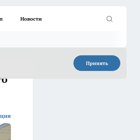
п
Новости
Принять
го
кция