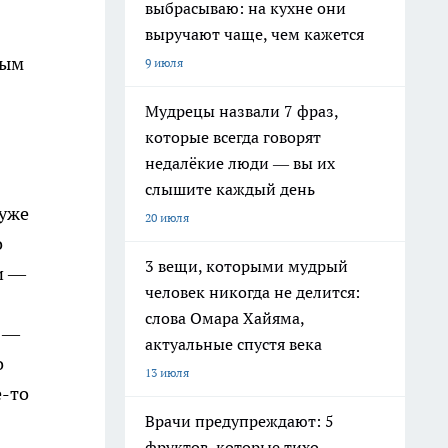
выбрасываю: на кухне они
выручают чаще, чем кажется
ным
9 июля
Мудрецы назвали 7 фраз,
которые всегда говорят
недалёкие люди — вы их
слышите каждый день
 уже
20 июля
о
3 вещи, которыми мудрый
и —
человек никогда не делится:
слова Омара Хайяма,
, —
актуальные спустя века
о
13 июля
е-то
Врачи предупреждают: 5
фруктов, которые тихо