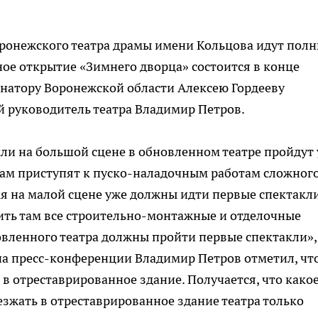
ронежского театра драмы имени Кольцова идут пол
ное открытие «Зимнего дворца» состоится в конце
рнатору Воронежской области Алексею Гордееву
 руководитель театра Владимир Петров.
кли на большой сцене в обновленном театре пройдут
там приступят к
пуско-наладочным
работам сложног
мя на малой сцене уже должны идти первые спектакл
ить там все
строительно-монтажные
и отделочные
новленного театра должны пройти первые спектакли»
на
пресс-конференции
Владимир Петров отметил, чт
т в отреставрированное здание. Получается, что
како
езжать в отреставрированное здание театра только