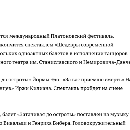
ается международный Платоновский фестиваль.
акончится спектаклем «Шедевры современной
кольких одноактных балетов в исполнении танцоров
ного театра им. Станиславского и Немировича-Данч
 до остроты» Йормы Эло, «За вас приемлю смерть» Н
анцев» Иржи Килиана. Спектакль пройдет на сцене
 балет «Затачивая до остроты» поставлен на музыку
о Вивальди и Генриха Бибера. Головокружительный