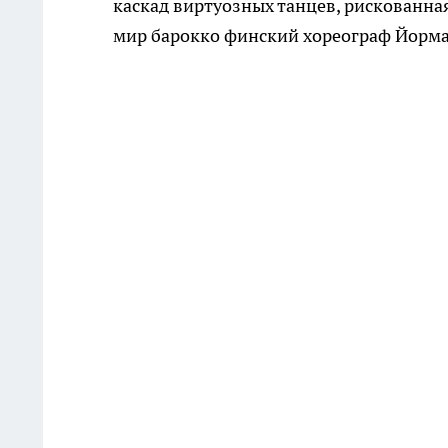
каскад виртуозных танцев, рискованна
мир барокко финский хореограф Йорма