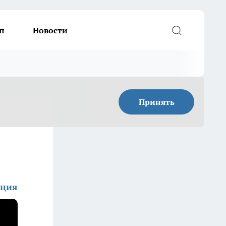
п
Новости
Принять
кция