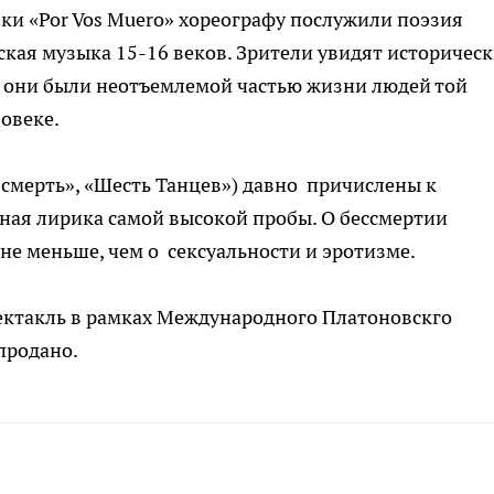
ки «Por Vos Muero» хореографу послужили поэзия
нская музыка 15-16 веков. Зрители увидят историчес
а они были неотъемлемой частью жизни людей той
ловеке.
смерть», «Шесть Танцев») давно причислены к
ная лирика самой высокой пробы. О бессмертии
не меньше, чем о сексуальности и эротизме.
пектакль в рамках Международного Платоновскго
 продано.