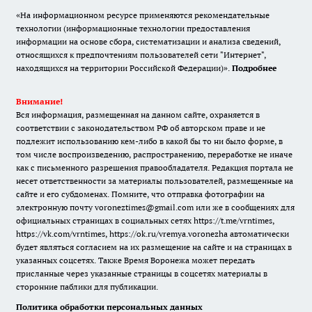
«На информационном ресурсе применяются рекомендательные
технологии (информационные технологии предоставления
информации на основе сбора, систематизации и анализа сведений,
относящихся к предпочтениям пользователей сети "Интернет",
находящихся на территории Российской Федерации)».
Подробнее
Внимание!
Вся информация, размещенная на данном сайте, охраняется в
соответствии с законодательством РФ об авторском праве и не
подлежит использованию кем-либо в какой бы то ни было форме, в
том числе воспроизведению, распространению, переработке не иначе
как с письменного разрешения правообладателя. Редакция портала не
несет ответственности за материалы пользователей, размещенные на
сайте и его субдоменах. Помните, что отправка фотографии на
электронную почту voroneztimes@gmail.com или же в сообщениях для
официальных страницах в социальных сетях
https://t.me/vrntimes
,
https://vk.com/vrntimes
,
https://ok.ru/vremya.voronezha
автоматически
будет являться согласием на их размещение на сайте и на страницах в
указанных соцсетях. Также Время Воронежа может передать
присланные через указанные страницы в соцсетях материалы в
сторонние паблики для публикации.
Политика обработки персональных данных