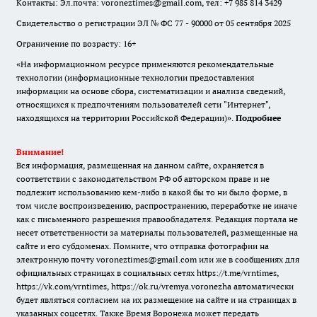
Контакты: Эл.почта: voroneztimes@gmail.com, тел: +7 985 814 3429
Свидетельство о регистрации ЭЛ № ФС 77 - 90000 от 05 сентября 2025
Ограничение по возрасту: 16+
«На информационном ресурсе применяются рекомендательные
технологии (информационные технологии предоставления
информации на основе сбора, систематизации и анализа сведений,
относящихся к предпочтениям пользователей сети "Интернет",
находящихся на территории Российской Федерации)».
Подробнее
Внимание!
Вся информация, размещенная на данном сайте, охраняется в
соответствии с законодательством РФ об авторском праве и не
подлежит использованию кем-либо в какой бы то ни было форме, в
том числе воспроизведению, распространению, переработке не иначе
как с письменного разрешения правообладателя. Редакция портала не
несет ответственности за материалы пользователей, размещенные на
сайте и его субдоменах. Помните, что отправка фотографии на
электронную почту voroneztimes@gmail.com или же в сообщениях для
официальных страницах в социальных сетях
https://t.me/vrntimes
,
https://vk.com/vrntimes
,
https://ok.ru/vremya.voronezha
автоматически
будет являться согласием на их размещение на сайте и на страницах в
указанных соцсетях. Также Время Воронежа может передать