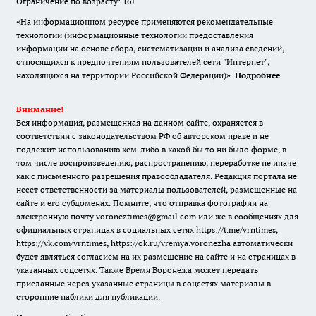
Ограничение по возрасту: 16+
«На информационном ресурсе применяются рекомендательные
технологии (информационные технологии предоставления
информации на основе сбора, систематизации и анализа сведений,
относящихся к предпочтениям пользователей сети "Интернет",
находящихся на территории Российской Федерации)».
Подробнее
Внимание!
Вся информация, размещенная на данном сайте, охраняется в
соответствии с законодательством РФ об авторском праве и не
подлежит использованию кем-либо в какой бы то ни было форме, в
том числе воспроизведению, распространению, переработке не иначе
как с письменного разрешения правообладателя. Редакция портала не
несет ответственности за материалы пользователей, размещенные на
сайте и его субдоменах. Помните, что отправка фотографии на
электронную почту voroneztimes@gmail.com или же в сообщениях для
официальных страницах в социальных сетях
https://t.me/vrntimes
,
https://vk.com/vrntimes
,
https://ok.ru/vremya.voronezha
автоматически
будет являться согласием на их размещение на сайте и на страницах в
указанных соцсетях. Также Время Воронежа может передать
присланные через указанные страницы в соцсетях материалы в
сторонние паблики для публикации.