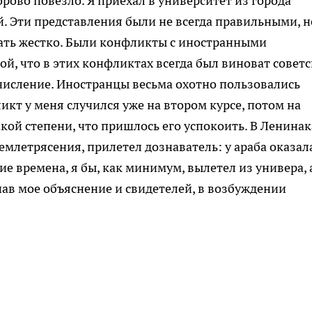
орово повезло. Я приехал в университет из города
. Эти представления были не всегда правильными, н
чать жестко. Были конфликты с иностранными
ой, что в этих конфликтах всегда был виноват совет
тчисление. Иностранцы весьма охотно пользовались
кт у меня случился уже на втором курсе, потом на
акой степени, что пришлось его успокоить. В Ленинак
емлетрясения, прилетел дознаватель: у араба оказал
ие времена, я бы, как минимум, вылетел из универа, 
ушав мое объяснение и свидетелей, в возбуждении