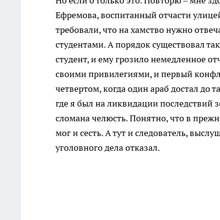
Но если б только это. Повторю – мне зд
Ефремова, воспитанный отчасти улицей
требовали, что на хамство нужно отве
студентами. А порядок существовал так
студент, и ему грозило немедленное о
своими привилегиями, и первый конфли
четвертом, когда один араб достал до т
где я был на ликвидации последствий з
сломана челюсть. Понятно, что в прежн
мог и сесть. А тут и следователь, высл
уголовного дела отказал.