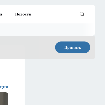
п
Новости
Принять
кция