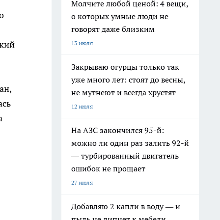
Молчите любой ценой: 4 вещи,
о
о которых умные люди не
говорят даже близким
ский
13 июля
Закрываю огурцы только так
уже много лет: стоят до весны,
ан,
не мутнеют и всегда хрустят
ась
12 июля
а
На АЗС закончился 95-й:
можно ли один раз залить 92-й
— турбированный двигатель
ошибок не прощает
27 июля
Добавляю 2 капли в воду — и
пыль не липнет к мебели