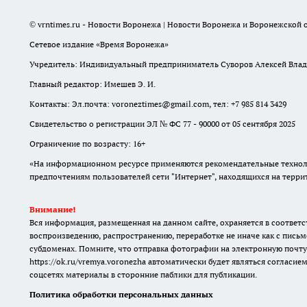
© vrntimes.ru - Новости Воронежа | Новости Воронежа и Воронежской о
Сетевое издание «Время Воронежа»
Учредитель: Индивидуальный предприниматель Суворов Алексей Вла
Главный редактор: Имешев Э. И.
Контакты: Эл.почта: voroneztimes@gmail.com, тел: +7 985 814 3429
Свидетельство о регистрации ЭЛ № ФС 77 - 90000 от 05 сентября 2025
Ограничение по возрасту: 16+
«На информационном ресурсе применяются рекомендательные техноло
предпочтениям пользователей сети "Интернет", находящихся на терр
Внимание!
Вся информация, размещенная на данном сайте, охраняется в соответс
воспроизведению, распространению, переработке не иначе как с письм
субдоменах. Помните, что отправка фотографии на электронную почту
https://ok.ru/vremya.voronezha
автоматически будет являться согласием
соцсетях материалы в сторонние паблики для публикации.
Политика обработки персональных данных