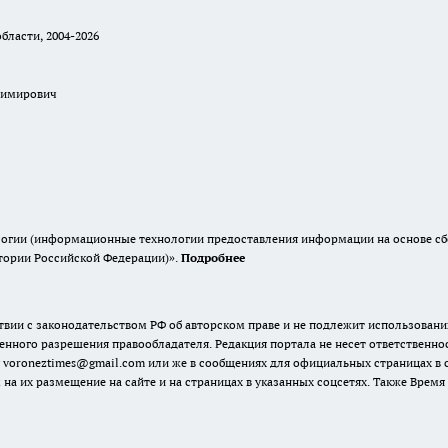
бласти, 2004-2026
димирович
гии (информационные технологии предоставления информации на основе сбор
итории Российской Федерации)».
Подробнее
твии с законодательством РФ об авторском праве и не подлежит использовани
енного разрешения правообладателя. Редакция портала не несет ответственно
 voroneztimes@gmail.com или же в сообщениях для официальных страницах в
 на их размещение на сайте и на страницах в указанных соцсетях. Также Вре