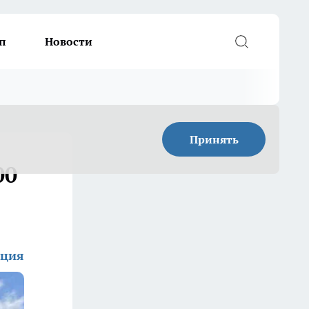
п
Новости
Принять
00
кция