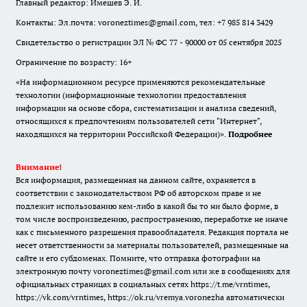
Главный редактор: Имешев Э. И.
Контакты: Эл.почта: voroneztimes@gmail.com, тел: +7 985 814 3429
Свидетельство о регистрации ЭЛ № ФС 77 - 90000 от 05 сентября 2025
Ограничение по возрасту: 16+
«На информационном ресурсе применяются рекомендательные
технологии (информационные технологии предоставления
информации на основе сбора, систематизации и анализа сведений,
относящихся к предпочтениям пользователей сети "Интернет",
находящихся на территории Российской Федерации)».
Подробнее
Внимание!
Вся информация, размещенная на данном сайте, охраняется в
соответствии с законодательством РФ об авторском праве и не
подлежит использованию кем-либо в какой бы то ни было форме, в
том числе воспроизведению, распространению, переработке не иначе
как с письменного разрешения правообладателя. Редакция портала не
несет ответственности за материалы пользователей, размещенные на
сайте и его субдоменах. Помните, что отправка фотографии на
электронную почту voroneztimes@gmail.com или же в сообщениях для
официальных страницах в социальных сетях
https://t.me/vrntimes
,
https://vk.com/vrntimes
,
https://ok.ru/vremya.voronezha
автоматически