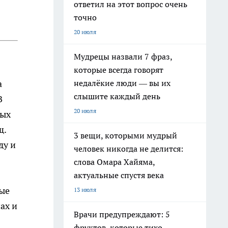
ответил на этот вопрос очень
точно
20 июля
Мудрецы назвали 7 фраз,
которые всегда говорят
недалёкие люди — вы их
а
слышите каждый день
В
20 июля
ных
щ.
3 вещи, которыми мудрый
ду и
человек никогда не делится:
слова Омара Хайяма,
актуальные спустя века
рые
13 июля
ах и
Врачи предупреждают: 5
фруктов, которые тихо