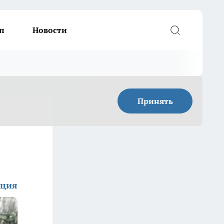
п
Новости
Принять
кция