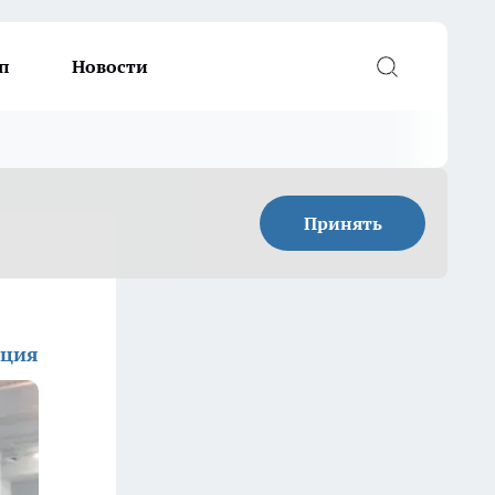
п
Новости
Принять
кция