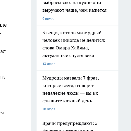
выбрасываю: на кухне они
выручают чаще, чем кажется
9 июля
але
3 вещи, которыми мудрый
е
человек никогда не делится:
слова Омара Хайяма,
вал
актуальные спустя века
13 июля
 в
Мудрецы назвали 7 фраз,
которые всегда говорят
недалёкие люди — вы их
слышите каждый день
20 июля
я.
Врачи предупреждают: 5
фруктов, которые тихо