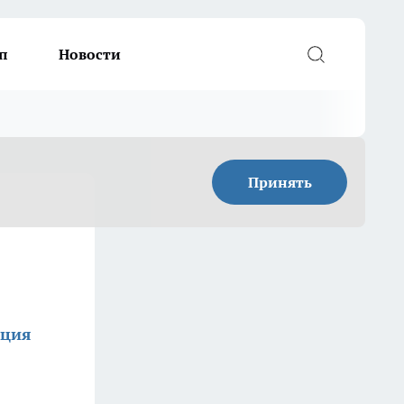
п
Новости
Принять
кция