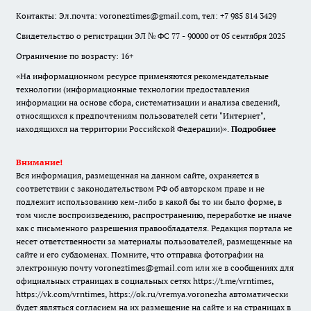
Контакты: Эл.почта: voroneztimes@gmail.com, тел: +7 985 814 3429
Свидетельство о регистрации ЭЛ № ФС 77 - 90000 от 05 сентября 2025
Ограничение по возрасту: 16+
«На информационном ресурсе применяются рекомендательные
технологии (информационные технологии предоставления
информации на основе сбора, систематизации и анализа сведений,
относящихся к предпочтениям пользователей сети "Интернет",
находящихся на территории Российской Федерации)».
Подробнее
Внимание!
Вся информация, размещенная на данном сайте, охраняется в
соответствии с законодательством РФ об авторском праве и не
подлежит использованию кем-либо в какой бы то ни было форме, в
том числе воспроизведению, распространению, переработке не иначе
как с письменного разрешения правообладателя. Редакция портала не
несет ответственности за материалы пользователей, размещенные на
сайте и его субдоменах. Помните, что отправка фотографии на
электронную почту voroneztimes@gmail.com или же в сообщениях для
официальных страницах в социальных сетях
https://t.me/vrntimes
,
https://vk.com/vrntimes
,
https://ok.ru/vremya.voronezha
автоматически
будет являться согласием на их размещение на сайте и на страницах в