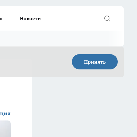
п
Новости
Принять
кция