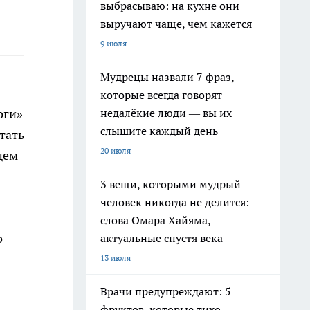
выбрасываю: на кухне они
выручают чаще, чем кажется
9 июля
Мудрецы назвали 7 фраз,
которые всегда говорят
недалёкие люди — вы их
оги»
слышите каждый день
тать
20 июля
щем
3 вещи, которыми мудрый
человек никогда не делится:
слова Омара Хайяма,
о
актуальные спустя века
13 июля
Врачи предупреждают: 5
фруктов, которые тихо