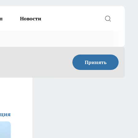
п
Новости
Принять
кция