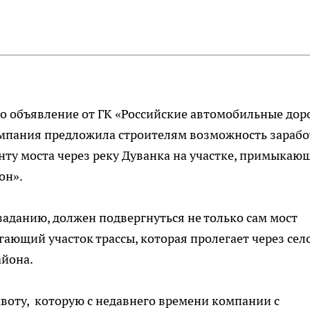
но объявление от ГК «Российские автомобильные дор
омпания предложила строителям возможность зарабо
нту моста через реку Дуванка на участке, примыкаю
он».
заданию, должен подвергнуться не только сам мост
ающий участок трассы, которая пролегает через сел
айона.
квоту, которую с недавнего времени компании с