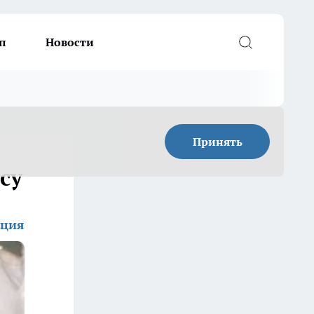
п
Новости
Принять
су
кция