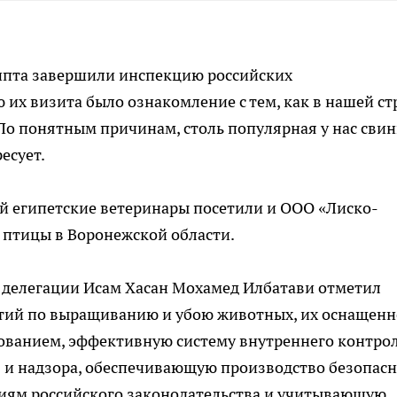
ипта завершили инспекцию российских
их визита было ознакомление с тем, как в нашей ст
По понятным причинам, столь популярная у нас сви
есует.
й египетские ветеринары посетили и ООО «Лиско-
 птицы в Воронежской области.
й делегации Исам Хасан Мохамед Илбатави отметил
тий по выращиванию и убою животных, их оснащенн
ванием, эффективную систему внутреннего контрол
я и надзора, обеспечивающую производство безопас
иям российского законодательства и учитывающую