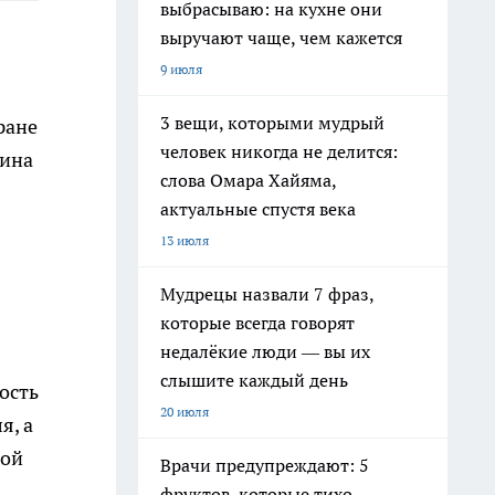
выбрасываю: на кухне они
выручают чаще, чем кажется
9 июля
3 вещи, которыми мудрый
ране
человек никогда не делится:
нина
слова Омара Хайяма,
актуальные спустя века
13 июля
Мудрецы назвали 7 фраз,
которые всегда говорят
недалёкие люди — вы их
слышите каждый день
ость
20 июля
я, а
ной
Врачи предупреждают: 5
фруктов, которые тихо