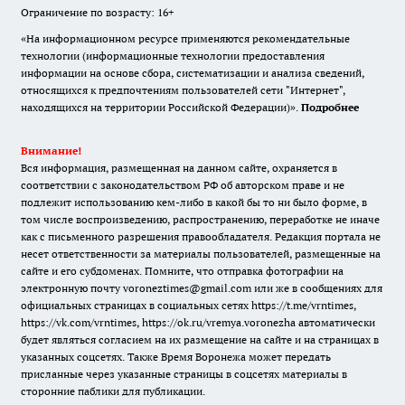
Ограничение по возрасту: 16+
«На информационном ресурсе применяются рекомендательные
технологии (информационные технологии предоставления
информации на основе сбора, систематизации и анализа сведений,
относящихся к предпочтениям пользователей сети "Интернет",
находящихся на территории Российской Федерации)».
Подробнее
Внимание!
Вся информация, размещенная на данном сайте, охраняется в
соответствии с законодательством РФ об авторском праве и не
подлежит использованию кем-либо в какой бы то ни было форме, в
том числе воспроизведению, распространению, переработке не иначе
как с письменного разрешения правообладателя. Редакция портала не
несет ответственности за материалы пользователей, размещенные на
сайте и его субдоменах. Помните, что отправка фотографии на
электронную почту voroneztimes@gmail.com или же в сообщениях для
официальных страницах в социальных сетях
https://t.me/vrntimes
,
https://vk.com/vrntimes
,
https://ok.ru/vremya.voronezha
автоматически
будет являться согласием на их размещение на сайте и на страницах в
указанных соцсетях. Также Время Воронежа может передать
присланные через указанные страницы в соцсетях материалы в
сторонние паблики для публикации.