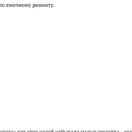
 по ямочному ремонту.
ожены для этих целей небывало малые средства – ок