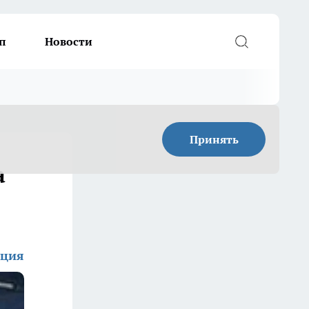
п
Новости
Принять
а
кция