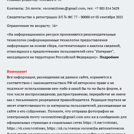
Контакты: Эл.почта: voroneztimes@gmail.com, тел: +7 985 814 3429
Свидетельство о регистрации ЭЛ № ФС 77 - 90000 от 05 сентября 2025
Ограничение по возрасту: 16+
«На информационном ресурсе применяются рекомендательные
технологии (информационные технологии предоставления
информации на основе сбора, систематизации и анализа сведений,
относящихся к предпочтениям пользователей сети "Интернет",
находящихся на территории Российской Федерации)».
Подробнее
Внимание!
Вся информация, размещенная на данном сайте, охраняется в
соответствии с законодательством РФ об авторском праве и не
подлежит использованию кем-либо в какой бы то ни было форме, в
том числе воспроизведению, распространению, переработке не иначе
как с письменного разрешения правообладателя. Редакция портала не
несет ответственности за материалы пользователей, размещенные на
сайте и его субдоменах. Помните, что отправка фотографии на
электронную почту voroneztimes@gmail.com или же в сообщениях для
официальных страницах в социальных сетях
https://t.me/vrntimes
,
https://vk.com/vrntimes
,
https://ok.ru/vremya.voronezha
автоматически
будет являться согласием на их размещение на сайте и на страницах в