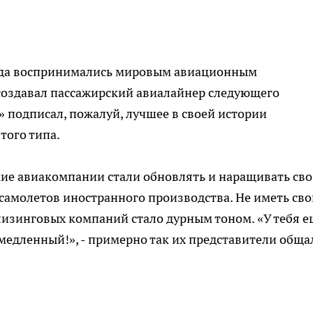
огда воспринимались мировым авиационным
создавал пассажирский авиалайнер следующего
» подписал, пожалуй, лучшее в своей истории
того типа.
кие авиакомпании стали обновлять и наращивать св
самолетов иностранного производства. Не иметь сво
лизинговых компаний стало дурным тоном. «У тебя е
и медленный!», - примерно так их представители обща