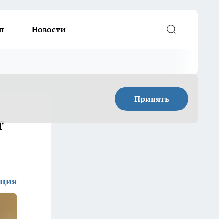
п
Новости
Принять
т
кция