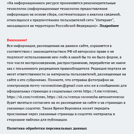
«На информационном ресурсе применяются рекомендательные
технологии (информационные технологии предоставления
информации на основе сбора, систематизации и анализа сведений,
относящихся к предпочтениям пользователей сети "Интернет",
находящихся на территории Российской Федерации)».
Подробнее
Внимание!
Вся информация, размещенная на данном сайте, охраняется в
соответствии с законодательством РФ об авторском праве и не
подлежит использованию кем-либо в какой бы то ни было форме, в
том числе воспроизведению, распространению, переработке не иначе
как с письменного разрешения правообладателя. Редакция портала не
несет ответственности за материалы пользователей, размещенные на
сайте и его субдоменах. Помните, что отправка фотографии на
электронную почту voroneztimes@gmail.com или же в сообщениях для
официальных страницах в социальных сетях
https://t.me/vrntimes
,
https://vk.com/vrntimes
,
https://ok.ru/vremya.voronezha
автоматически
будет являться согласием на их размещение на сайте и на страницах в
указанных соцсетях. Также Время Воронежа может передать
присланные через указанные страницы в соцсетях материалы в
сторонние паблики для публикации.
Политика обработки персональных данных