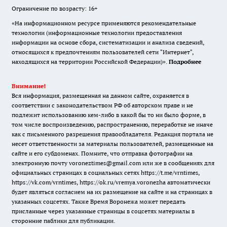
Ограничение по возрасту: 16+
«На информационном ресурсе применяются рекомендательные
технологии (информационные технологии предоставления
информации на основе сбора, систематизации и анализа сведений,
относящихся к предпочтениям пользователей сети "Интернет",
находящихся на территории Российской Федерации)».
Подробнее
Внимание!
Вся информация, размещенная на данном сайте, охраняется в
соответствии с законодательством РФ об авторском праве и не
подлежит использованию кем-либо в какой бы то ни было форме, в
том числе воспроизведению, распространению, переработке не иначе
как с письменного разрешения правообладателя. Редакция портала не
несет ответственности за материалы пользователей, размещенные на
сайте и его субдоменах. Помните, что отправка фотографии на
электронную почту voroneztimes@gmail.com или же в сообщениях для
официальных страницах в социальных сетях
https://t.me/vrntimes
,
https://vk.com/vrntimes
,
https://ok.ru/vremya.voronezha
автоматически
будет являться согласием на их размещение на сайте и на страницах в
указанных соцсетях. Также Время Воронежа может передать
присланные через указанные страницы в соцсетях материалы в
сторонние паблики для публикации.